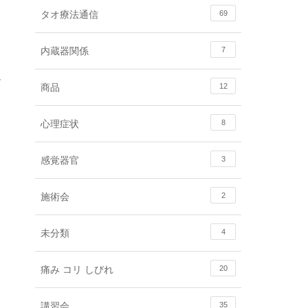
タオ療法通信
69
内蔵器関係
7
鞄
商品
12
心理症状
8
感覚器官
3
施術会
2
未分類
4
痛み コリ しびれ
20
講習会
35