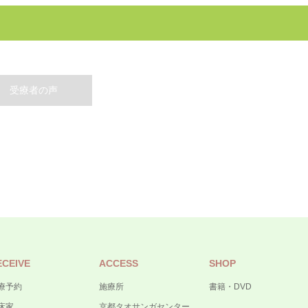
受療者の声
ECEIVE
ACCESS
SHOP
療予約
施療所
書籍・DVD
床家
京都タオサンガセンター