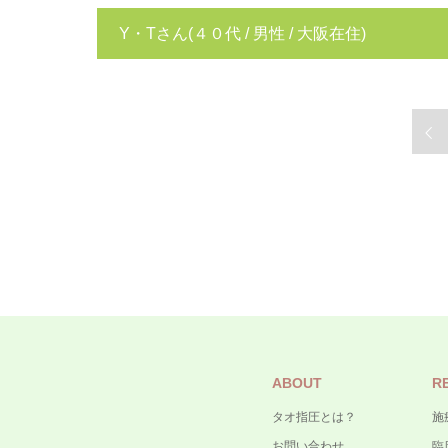
Y・Tさん
(４０代 / 男性 / 大阪在住)
ABOUT
R
タオ指圧とは？
施
お問い合わせ
臨