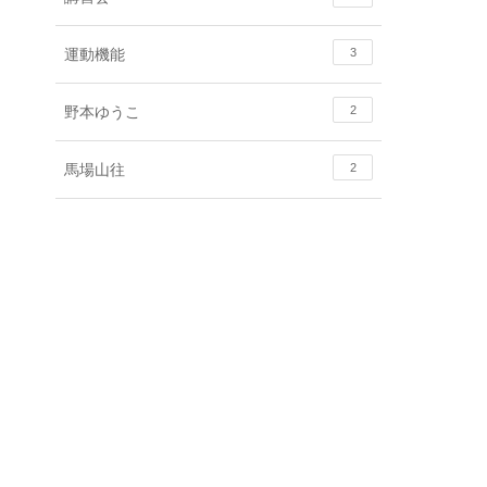
運動機能
3
野本ゆうこ
2
馬場山往
2