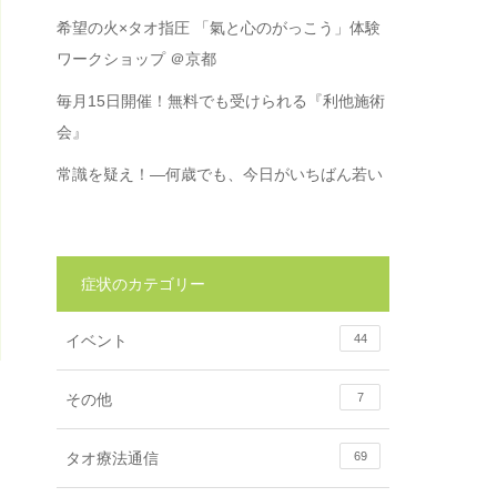
希望の火×タオ指圧 「氣と心のがっこう」体験
ワークショップ ＠京都
毎月15日開催！無料でも受けられる『利他施術
会』
常識を疑え！―何歳でも、今日がいちばん若い
症状のカテゴリー
イベント
44
その他
7
タオ療法通信
69