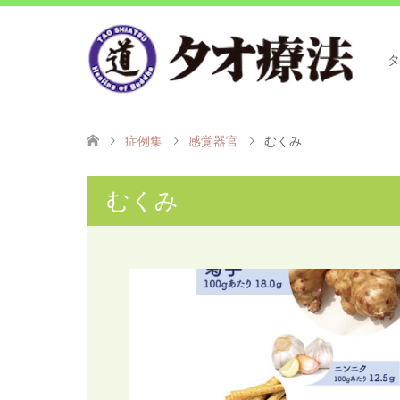
タ
症例集
感覚器官
むくみ
むくみ