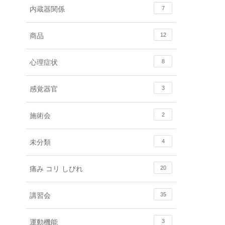
内蔵器関係
7
商品
12
心理症状
8
感覚器官
3
施術会
2
未分類
4
痛み コリ しびれ
20
講習会
35
運動機能
3