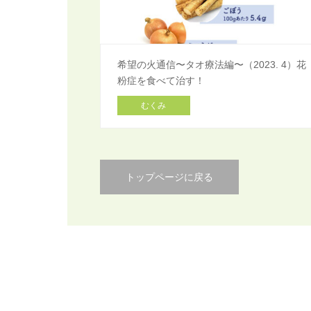
希望の火通信〜タオ療法編〜（2023. 4）花
粉症を食べて治す！
むくみ
トップページに戻る