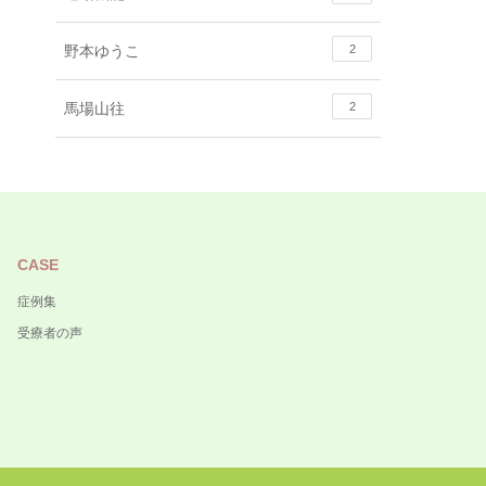
野本ゆうこ
2
馬場山往
2
CASE
症例集
受療者の声