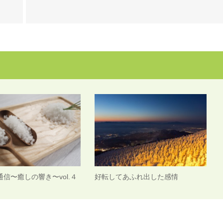
信〜癒しの響き〜vol.４
好転してあふれ出した感情