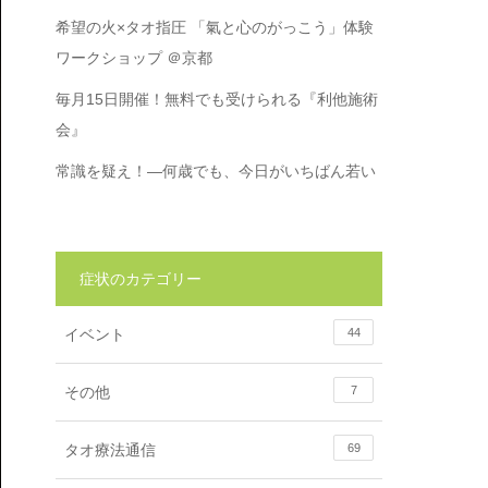
希望の火×タオ指圧 「氣と心のがっこう」体験
ワークショップ ＠京都
毎月15日開催！無料でも受けられる『利他施術
会』
常識を疑え！―何歳でも、今日がいちばん若い
症状のカテゴリー
イベント
44
その他
7
タオ療法通信
69