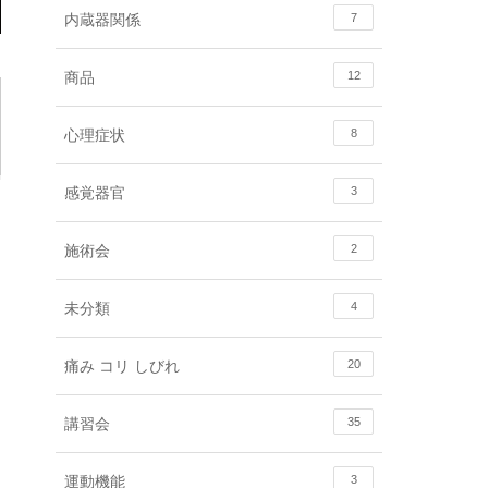
内蔵器関係
7
商品
12
心理症状
8
感覚器官
3
施術会
2
未分類
4
痛み コリ しびれ
20
講習会
35
運動機能
3