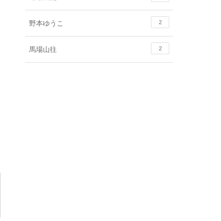
野本ゆうこ
2
馬場山往
2