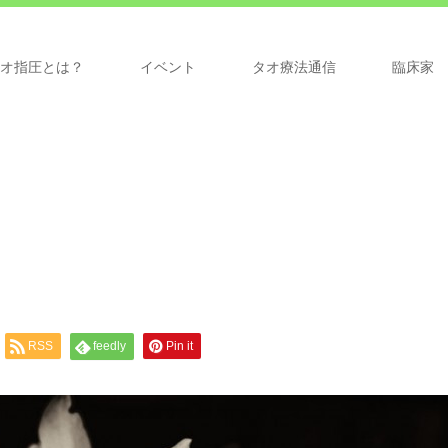
オ指圧とは？
イベント
タオ療法通信
臨床家
RSS
feedly
Pin it