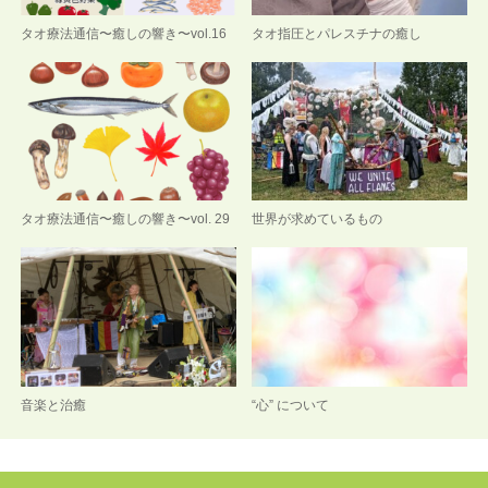
タオ療法通信〜癒しの響き〜vol.16
タオ指圧とパレスチナの癒し
タオ療法通信〜癒しの響き〜vol. 29
世界が求めているもの
音楽と治癒
“心” について