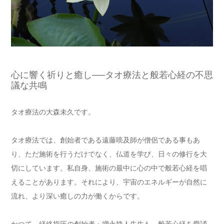
心に響く祈りと癒し──タオ療法と般若心経の不思
議な共鳴
タオ療法の大森未久です。
タオ療法では、
創始者である遠藤喨及師が僧侶である事もあ
り、
た
だ施術を行うだけでなく、仏道を学び、
日々の修行を大
切にしています。私自身、
施術の最中に心の中で般若心経を唱
えることがあります。
それにより、宇宙のエネルギーが自然に
流れ、
より深い癒しの力が働くからです。
かつて、経絡指圧の創始者・増永静人先生も、
般若心経を愛誦