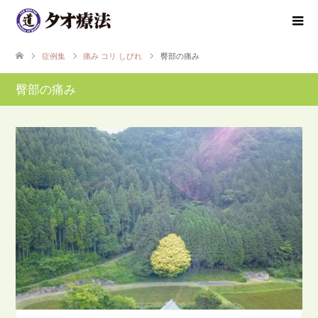
症例集
痛み コリ しびれ
臀部の痛み
臀部の痛み