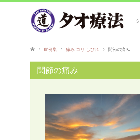
タ
症例集
痛み コリ しびれ
関節の痛み
関節の痛み