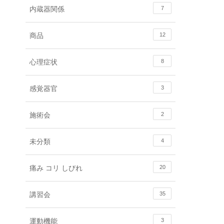
内蔵器関係
7
商品
12
心理症状
8
感覚器官
3
施術会
2
未分類
4
痛み コリ しびれ
20
講習会
35
運動機能
3