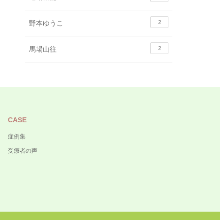
野本ゆうこ
2
馬場山往
2
CASE
症例集
受療者の声