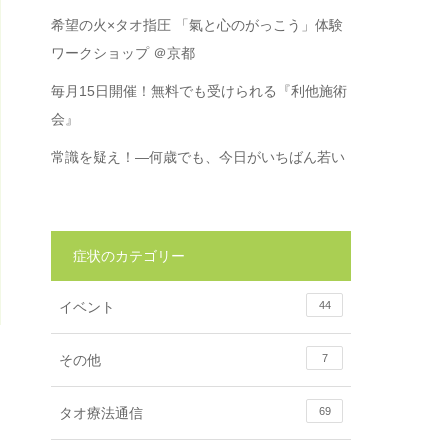
希望の火×タオ指圧 「氣と心のがっこう」体験
ワークショップ ＠京都
毎月15日開催！無料でも受けられる『利他施術
会』
常識を疑え！―何歳でも、今日がいちばん若い
症状のカテゴリー
イベント
44
その他
7
タオ療法通信
69