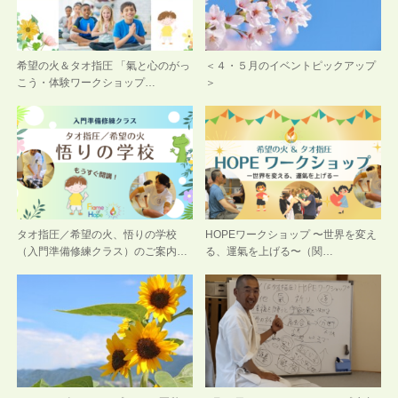
希望の火＆タオ指圧 「氣と心のがっ
＜４・５月のイベントピックアップ
こう・体験ワークショップ…
＞
タオ指圧／希望の火、悟りの学校
HOPEワークショップ 〜世界を変え
（入門準備修練クラス）のご案内…
る、運氣を上げる〜（関…