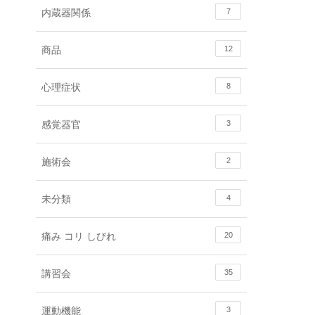
内蔵器関係
7
商品
12
心理症状
8
感覚器官
3
施術会
2
未分類
4
痛み コリ しびれ
20
講習会
35
運動機能
3