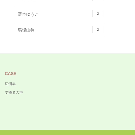
野本ゆうこ
2
馬場山往
2
CASE
症例集
受療者の声