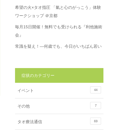
希望の火×タオ指圧 「氣と心のがっこう」体験
ワークショップ ＠京都
毎月15日開催！無料でも受けられる『利他施術
会』
常識を疑え！―何歳でも、今日がいちばん若い
症状のカテゴリー
イベント
44
その他
7
タオ療法通信
69