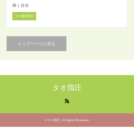
輝く存在
タオ療法通信
トップページに戻る
タオ指圧
RSS
©
タオ指圧
. All Rights Reserved.