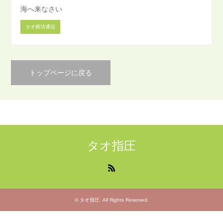
海へ来なさい
タオ療法通信
トップページに戻る
タオ指圧
RSS
©
タオ指圧
. All Rights Reserved.