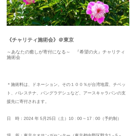
《チ
ャリティ施術会
》＠東京
～あなたの癒しが寄付になる～ 『希望の火』チャリティ
施術会
＊施術料は、ドネーション。その１００％が台湾地震、チベッ
ト、パレスチナ、バングラデシュなど、アースキャラバンの支
援先に寄付されます。
日 時：2024 年 5月25日（土）10 : 00 ~ 17 : 00（予約制）
場 所：東京タオサンガセンター（東京都中野区野方1－5－