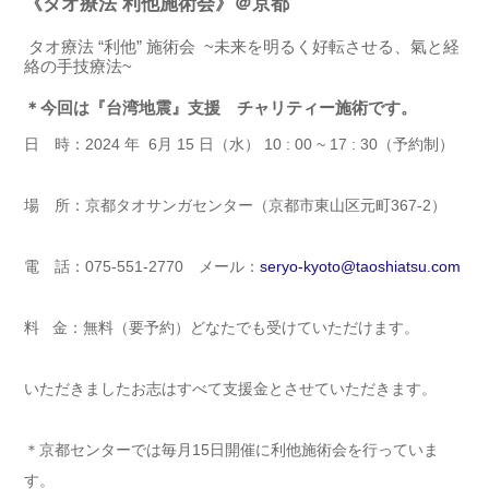
《タオ療法 利他施術会》＠京都
タオ療法 “利他” 施術会 ~未来を明るく好転させる、氣と経
絡の手技療法~
＊今回は『台湾地震』支援 チャリティー施術です。
日 時：2024 年 6月 15 日（水） 10 : 00 ~ 17 : 30（予約制）
場 所：京都タオサンガセンター（京都市東山区元町367-2）
電 話：075-551-2770 メール：
seryo-kyoto@taoshiatsu.com
料 金：無料（要予約）どなたでも受けていただけます。
いただきましたお志はすべて支援金とさせていただきます。
＊京都センターでは毎月15日開催に利他施術会を行っていま
す。