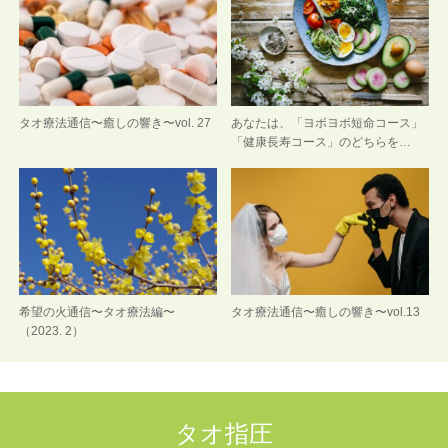
タオ療法通信〜癒しの響き〜vol. 27
あなたは、「ヨボヨボ短命コース」
「健康長寿コース」のどちらを…
希望の火通信〜タオ療法編〜
タオ療法通信〜癒しの響き〜vol.13
（2023. 2）
タオ指圧