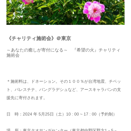
《チ
ャリティ施術会
》＠東京
～あなたの癒しが寄付になる～ 『希望の火』チャリティ
施術会
＊施術料は、ドネーション。その１００％が台湾地震、チベッ
ト、パレスチナ、バングラデシュなど、アースキャラバンの支
援先に寄付されます。
日 時：2024 年 5月25日（土）10 : 00 ~ 17 : 00（予約制）
場 所：東京タオサンガセンター（東京都中野区野方1－5－