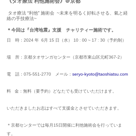
《タオ療法 利他施術会》＠京都
タオ療法 “利他” 施術会 ~未来を明るく好転させる、氣と経
絡の手技療法~
＊今回は『台湾地震』支援 チャリティー施術です。
日 時：2024 年 6月 15 日（水） 10 : 00 ~ 17 : 30（予約制）
場 所：京都タオサンガセンター（京都市東山区元町367-2）
電 話：075-551-2770 メール：
seryo-kyoto@taoshiatsu.com
料 金：無料（要予約）どなたでも受けていただけます。
いただきましたお志はすべて支援金とさせていただきます。
＊京都センターでは毎月15日開催に利他施術会を行っていま
す。