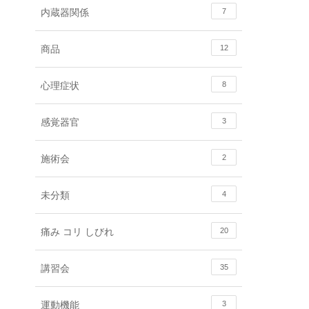
内蔵器関係
7
商品
12
心理症状
8
感覚器官
3
施術会
2
未分類
4
痛み コリ しびれ
20
講習会
35
運動機能
3