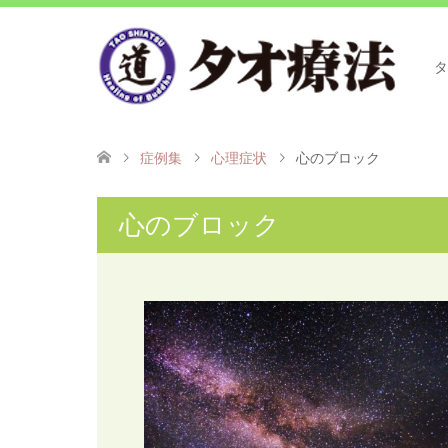
タ
症例集
心理症状
心のブロック
心のブロック