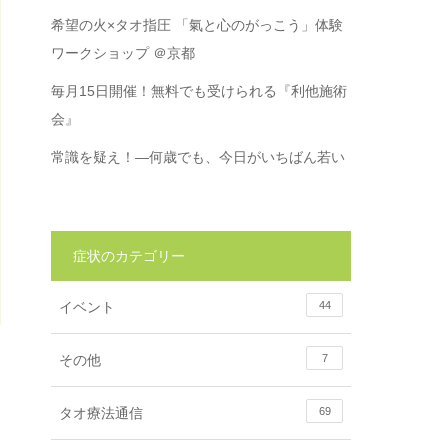
希望の火×タオ指圧 「氣と心のがっこう」体験
ワークショップ ＠京都
毎月15日開催！無料でも受けられる『利他施術
会』
常識を疑え！―何歳でも、今日がいちばん若い
症状のカテゴリー
イベント
44
その他
7
タオ療法通信
69