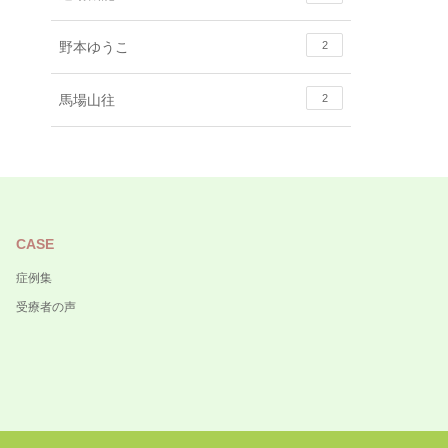
野本ゆうこ
2
馬場山往
2
CASE
症例集
受療者の声