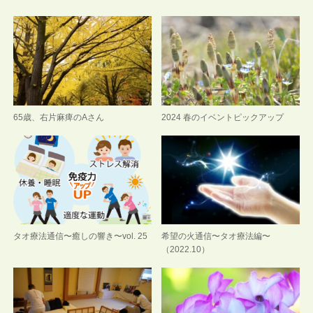
65歳、右片麻痺のAさん
2024 春のイベントピックアップ
タオ療法通信〜癒しの響き〜vol. 25
希望の火通信〜タオ療法編〜
（2022.10）