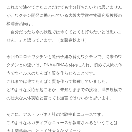
これまで述べてきたことだけでも十分打ちたいとは思いません
が、ワクチン開発に携わっている大阪大学微生物研究所教授の
松浦善治氏は、
「自分だったら今の状況では怖くてとても打ちたいとは思いま
せん。」と語っています。（文藝春秋より）
今回のコロナワクチンも遺伝子組み替えワクチンで、従来のワ
クチンとの違いは、DNAやRNAを体内に入れ、初めて人間の体
内でウイルスのたんぱく質を作らせることです。
これまでは他でたんぱく質を作って接種していました。
どのような反応が起こるか、未知なままでの接種、世界規模で
の壮大な人体実験と言っても過言ではないかと思います。
そこに、アストラゼネカ社の治験中止ニュースです。
このようなネガティブなニュースが報道されるということは、
大手製薬会社にとっては大きなダメージ。