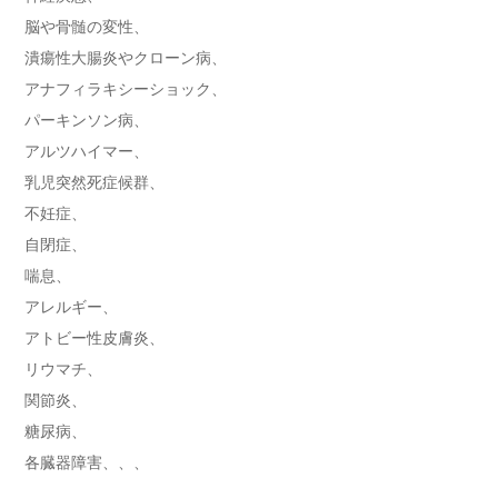
脳や骨髄の変性、
潰瘍性大腸炎やクローン病、
アナフィラキシーショック、
パーキンソン病、
アルツハイマー、
乳児突然死症候群、
不妊症、
自閉症、
喘息、
アレルギー、
アトビー性皮膚炎、
リウマチ、
関節炎、
糖尿病、
各臓器障害、、、